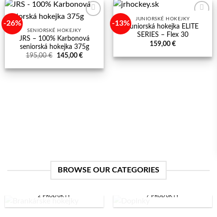
JUNIORSKÉ HOKEJKY
-26%
-13%
Add to
Add to
Juniorská hokejka ELITE
wishlist
wishlist
SENIORSKÉ HOKEJKY
SERIES – Flex 30
JRS – 100% Karbonová
159,00
€
seniorská hokejka 375g
Pôvodná
Aktuálna
195,00
€
145,00
€
cena
cena
bola:
je:
195,00 €.
145,00 €.
BROWSE OUR CATEGORIES
BRANKÁRSKE HOKEJKY
DOPLNKY
2 PRODUKTY
7 PRODUKTY