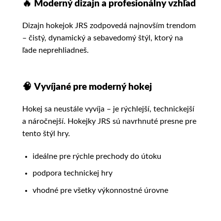
🔥
Moderný dizajn a profesionálny vzhľad
Dizajn hokejok JRS zodpovedá najnovším trendom
– čistý, dynamický a sebavedomý štýl, ktorý na
ľade neprehliadneš.
🧠
Vyvíjané pre moderný hokej
Hokej sa neustále vyvíja – je rýchlejší, technickejší
a náročnejší. Hokejky JRS sú navrhnuté presne pre
tento štýl hry.
ideálne pre rýchle prechody do útoku
podpora technickej hry
vhodné pre všetky výkonnostné úrovne