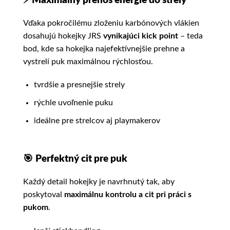
⚡
Maximálny prenos energie do strely
Vďaka pokročilému zloženiu karbónových vlákien
dosahujú hokejky JRS
vynikajúci kick point
– teda
bod, kde sa hokejka najefektívnejšie prehne a
vystrelí puk maximálnou rýchlosťou.
tvrdšie a presnejšie strely
rýchle uvoľnenie puku
ideálne pre strelcov aj playmakerov
🎯
Perfektný cit pre puk
Každý detail hokejky je navrhnutý tak, aby
poskytoval
maximálnu kontrolu a cit pri práci s
pukom
.