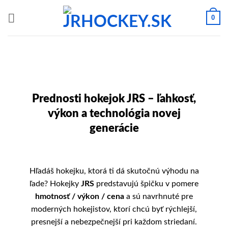
Skip
0
to
content
Prednosti hokejok JRS – ľahkosť,
výkon a technológia novej
generácie
Hľadáš hokejku, ktorá ti dá skutočnú výhodu na
ľade? Hokejky
JRS
predstavujú špičku v pomere
hmotnosť / výkon / cena
a sú navrhnuté pre
moderných hokejistov, ktorí chcú byť rýchlejší,
presnejší a nebezpečnejší pri každom striedaní.