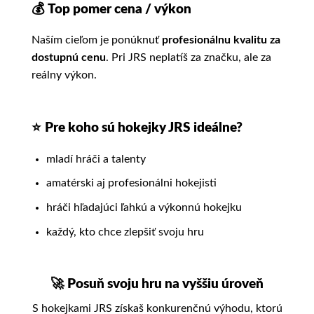
💰
Top pomer cena / výkon
Naším cieľom je ponúknuť
profesionálnu kvalitu za
dostupnú cenu
. Pri JRS neplatíš za značku, ale za
reálny výkon.
⭐
Pre koho sú hokejky JRS ideálne?
mladí hráči a talenty
amatérski aj profesionálni hokejisti
hráči hľadajúci ľahkú a výkonnú hokejku
každý, kto chce zlepšiť svoju hru
🚀
Posuň svoju hru na vyššiu úroveň
S hokejkami JRS získaš konkurenčnú výhodu, ktorú