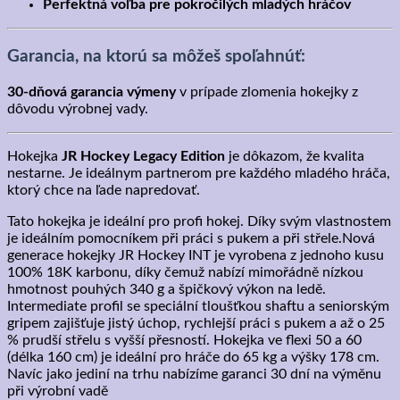
Perfektná voľba pre pokročilých mladých hráčov
Garancia, na ktorú sa môžeš spoľahnúť:
30-dňová garancia výmeny
v prípade zlomenia hokejky z
dôvodu výrobnej vady.
Hokejka
JR Hockey Legacy Edition
je dôkazom, že kvalita
nestarne. Je ideálnym partnerom pre každého mladého hráča,
ktorý chce na ľade napredovať.
Tato hokejka je ideální pro profi hokej. Díky svým vlastnostem
je ideálním pomocníkem při práci s pukem a při střele.Nová
generace hokejky JR Hockey INT je vyrobena z jednoho kusu
100% 18K karbonu, díky čemuž nabízí mimořádně nízkou
hmotnost pouhých 340 g a špičkový výkon na ledě.
Intermediate profil se speciální tloušťkou shaftu a seniorským
gripem zajišťuje jistý úchop, rychlejší práci s pukem a až o 25
% prudší střelu s vyšší přesností. Hokejka ve flexi 50 a 60
(délka 160 cm) je ideální pro hráče do 65 kg a výšky 178 cm.
Navíc jako jediní na trhu nabízíme garanci 30 dní na výměnu
při výrobní vadě