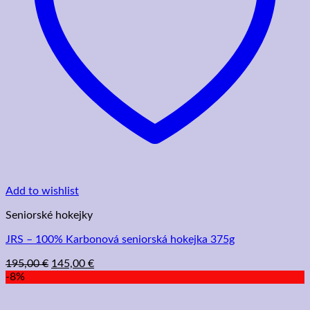
Add to wishlist
Seniorské hokejky
JRS – 100% Karbonová seniorská hokejka 375g
Pôvodná
Aktuálna
195,00
€
145,00
€
cena
cena
-8%
bola:
je:
195,00 €.
145,00 €.