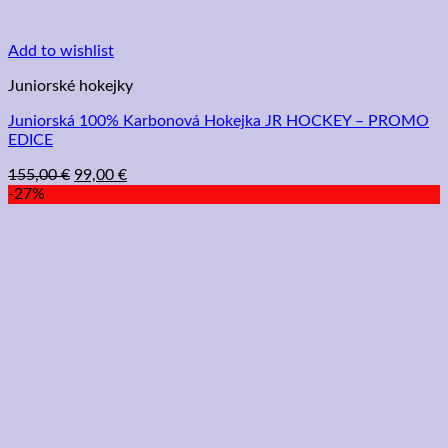
Add to wishlist
Juniorské hokejky
Juniorská 100% Karbonová Hokejka JR HOCKEY – PROMO
EDICE
Pôvodná
Aktuálna
155,00
€
99,00
€
cena
cena
-27%
bola:
je:
155,00 €.
99,00 €.