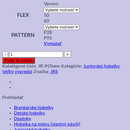
Vpravo
FLEX
50
60
P28
PATTERN
P92
Vymazať
množstvo
Intermediate
Pridať do košíka
100%
Katalógové číslo:
JR-INTnew
Kategórie:
Juniorské hokejky
,
Karbonová
Veľký výpredaj
Značka:
JRS
Hokejka
JR
HOCKEY
Legacy
Prehliadať
Brankárske hokejky
Detské hokejky
Doplnky
Hokejka na mieru (vlastný návrh)
Juniorské hokejky