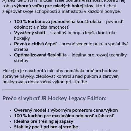
Aj keď ide o starší model, stále ponúka vlastnosti, ktoré z nej
robia
výbornú voľbu pre mladých hokejistov
, ktorí chcú
zlepšovať svoje schopnosti a mať istotu v každom pohybe.
100 % karbónová jednodielna konštrukcia
– pevnosť,
odolnosť a nízka hmotnosť
Vyvážený shaft
– stabilný úchop a lepšia kontrola
hokejky
Pevná a citlivá čepeľ
– presné vedenie puku a spoľahlivá
streľba
Optimalizovaná flexibilita
– ideálna pre rozvoj techniky
streľby
Hokejka je navrhnutá tak, aby pomáhala hráčom budovať
správne návyky, zlepšovať kontrolu nad pukom a zároveň
poskytovala dostatočný výkon pri streľbe.
Prečo si vybrať JR Hockey Legacy Edition:
Overený model s výborným pomerom cena/výkon
100 % karbón pre maximálnu odolnosť a ľahkosť
Ideálna pre tréning aj zápasy
Stabilný pocit pri hre aj streľbe