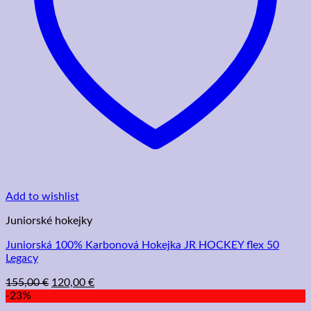
Add to wishlist
Juniorské hokejky
Juniorská 100% Karbonová Hokejka JR HOCKEY flex 50
Legacy
Pôvodná
Aktuálna
155,00
€
120,00
€
cena
cena
-23%
bola:
je: