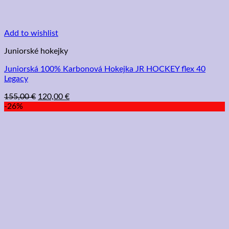
Add to wishlist
Juniorské hokejky
Juniorská 100% Karbonová Hokejka JR HOCKEY flex 40
Legacy
Pôvodná
Aktuálna
155,00
€
120,00
€
cena
cena
-26%
bola:
je:
155,00 €.
120,00 €.