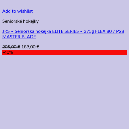
Add to wishlist
Seniorské hokejky
JRS – Seniorská hokejka ELITE SERIES – 375g FLEX 80 / P28
MASTER BLADE
Pôvodná
Aktuálna
205,00
€
189,00
€
cena
cena
-40%
bola:
je:
205,00 €.
189,00 €.