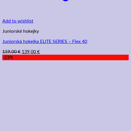
Add to wishlist
Juniorské hokejky
Juniorská hokejka ELITE SERIES – Flex 40
Pôvodná
Aktuálna
159,00
€
139,00
€
cena
cena
-23%
bola:
je:
159,00 €.
139,00 €.