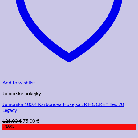
Add to wishlist
Juniorské hokejky
Juniorská 100% Karbonová Hokejka JR HOCKEY flex 20
Legacy
Pôvodná
Aktuálna
125,00
€
75,00
€
cena
cena
-36%
bola:
je: