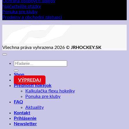
Ochrana osobných údajov
Najčastejšie otázky
Ponuka pre kluby
Prodejny a obchodní zástupci
Všechna práva vyhrazena 2026 ©
JRHOCKEY.SK
Hľadať:
Shop
VÝPREDAJ
Prednosti hokejok
Kalkulačka flexu hokejky
Ponuka pre kluby
FAQ
Aktuality
Kontakt
Prihlásenie
Newsletter