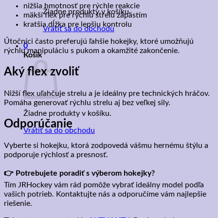
nižšia hmotnosť pre rýchle reakcie
Žiadne produkty v košíku.
mäkší flex pre rýchlu strelu zápästím
kratšia dĺžka pre lepšiu kontrolu
Vrátiť sa do obchodu
Útočníci často preferujú ľahšie hokejky, ktoré umožňujú
0
rýchlu manipuláciu s pukom a okamžité zakončenie.
Košík
Aký flex zvoliť
Nižší flex uľahčuje strelu a je ideálny pre technických hráčov.
Pomáha generovať rýchlu strelu aj bez veľkej sily.
Žiadne produkty v košíku.
Odporúčanie
Vrátiť sa do obchodu
Vyberte si hokejku, ktorá zodpovedá vášmu hernému štýlu a
podporuje rýchlosť a presnosť.
👉 Potrebujete poradiť s výberom hokejky?
Tím JRHockey vám rád pomôže vybrať ideálny model podľa
vašich potrieb. Kontaktujte nás a odporučíme vám najlepšie
riešenie.