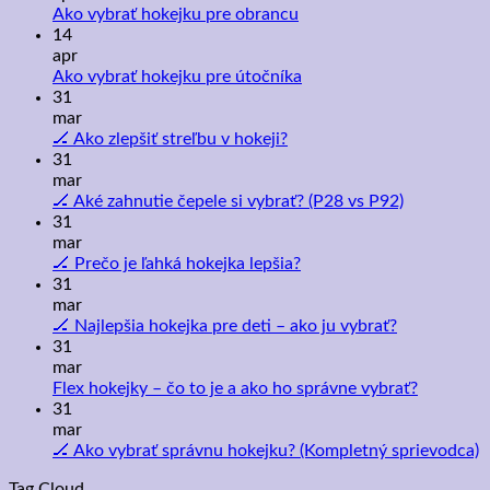
Grip
hokejku
Žiadne
Ako vybrať hokejku pre obrancu
vs
pre
komentáre
14
non-
na
začiatočníka
apr
grip
Ako
Žiadne
Ako vybrať hokejku pre útočníka
hokejka
vybrať
komentáre
31
hokejku
na
mar
pre
Ako
Žiadne
🏒 Ako zlepšiť streľbu v hokeji?
obrancu
vybrať
komentáre
31
na
hokejku
mar
🏒
pre
Žiadne
🏒 Aké zahnutie čepele si vybrať? (P28 vs P92)
Ako
útočníka
komentáre
31
zlepšiť
na
mar
streľbu
🏒
Žiadne
🏒 Prečo je ľahká hokejka lepšia?
v
Aké
komentáre
31
hokeji?
na
zahnutie
mar
🏒
čepele
Žiadne
🏒 Najlepšia hokejka pre deti – ako ju vybrať?
Prečo
si
komentáre
31
je
na
vybrať?
mar
ľahká
🏒
(P28
Žiadne
Flex hokejky – čo to je a ako ho správne vybrať?
hokejka
Najlepšia
vs
komentár
31
lepšia?
hokejka
P92)
na
mar
pre
Flex
Ž
🏒 Ako vybrať správnu hokejku? (Kompletný sprievodca)
deti
hokejky
k
Tag Cloud
–
–
n