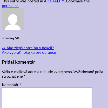
This entry was posted in
AKTUALITY
. Bookmark the
permalink
.
Jrhockey SK
🏒 Ako zlepšiť streľbu v hokeji?
Ako vybrať hokejku pre obrancu
Pridaj komentár
Vaša e-mailová adresa nebude zverejnená.
Vyžadované polia
sú označené
*
Komentár
*