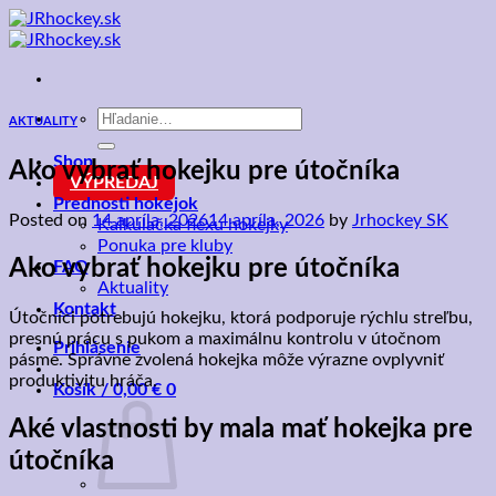
Skip
to
content
Hľadať:
AKTUALITY
Shop
Ako vybrať hokejku pre útočníka
VÝPREDAJ
Prednosti hokejok
Posted on
14 apríla, 2026
14 apríla, 2026
by
Jrhockey SK
Kalkulačka flexu hokejky
Ponuka pre kluby
Ako vybrať hokejku pre útočníka
FAQ
Aktuality
Kontakt
Útočníci potrebujú hokejku, ktorá podporuje rýchlu streľbu,
presnú prácu s pukom a maximálnu kontrolu v útočnom
Prihlásenie
pásme. Správne zvolená hokejka môže výrazne ovplyvniť
produktivitu hráča.
Košík /
0,00
€
0
Aké vlastnosti by mala mať hokejka pre
útočníka