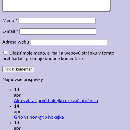
Meno
*
E-mail
*
Adresa webu
Uložiť moje meno, e-mail a webovú stránku v tomto
prehliadači pre moje budúce komentáre.
Najnovšie príspevky
14
apr
Žiadne
Ako vybrať prvú hokejku pre začiatočníka
komentáre
14
na
apr
Ako
Žiadne
Grip vs non-grip hokejka
vybrať
komentáre
14
na
prvú
apr