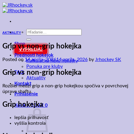
Skip
to
content
Hľadať:
AKTUALITY
Shop
Grip vs non-grip hokejka
VÝPREDAJ
Prednosti hokejok
Posted on
14 apríla, 2026
14 apríla, 2026
by
Jrhockey SK
Kalkulačka flexu hokejky
Ponuka pre kluby
Grip vs non-grip hokejka
FAQ
Aktuality
Kontakt
Rozdiel medzi grip a non-grip hokejkou spočíva v povrchovej
úprave shaftu.
Prihlásenie
Grip hokejka
Košík /
0,00
€
0
lepšia priľnavosť
vyššia kontrola