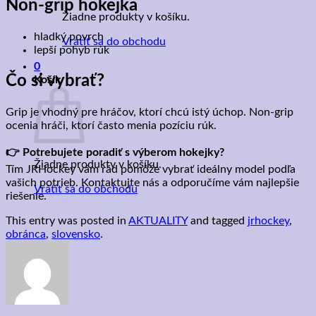
Non-grip hokejka
Žiadne produkty v košíku.
hladký povrch
Vrátiť sa do obchodu
lepší pohyb rúk
0
Čo si vybrať?
Košík
Grip je vhodný pre hráčov, ktorí chcú istý úchop. Non-grip
ocenia hráči, ktorí často menia pozíciu rúk.
👉 Potrebujete poradiť s výberom hokejky?
Žiadne produkty v košíku.
Tím JRHockey vám rád pomôže vybrať ideálny model podľa
vašich potrieb. Kontaktujte nás a odporučíme vám najlepšie
Vrátiť sa do obchodu
riešenie.
This entry was posted in
AKTUALITY
and tagged
jrhockey
,
obránca
,
slovensko
.