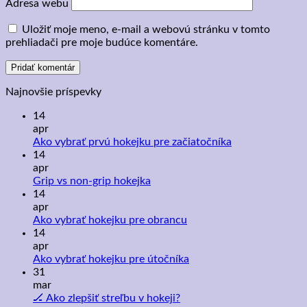
Adresa webu
Uložiť moje meno, e-mail a webovú stránku v tomto
prehliadači pre moje budúce komentáre.
Najnovšie príspevky
14
apr
Žiadne
Ako vybrať prvú hokejku pre začiatočníka
komentáre
14
na
apr
Ako
Žiadne
Grip vs non-grip hokejka
vybrať
komentáre
14
na
prvú
apr
Grip
hokejku
Žiadne
Ako vybrať hokejku pre obrancu
vs
pre
komentáre
14
non-
na
začiatočníka
apr
grip
Ako
Žiadne
Ako vybrať hokejku pre útočníka
hokejka
vybrať
komentáre
31
hokejku
na
mar
pre
Ako
Žiadne
🏒 Ako zlepšiť streľbu v hokeji?