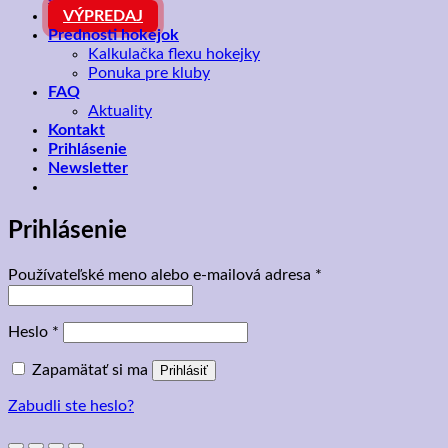
VÝPREDAJ
Prednosti hokejok
Kalkulačka flexu hokejky
Ponuka pre kluby
FAQ
Aktuality
Kontakt
Prihlásenie
Newsletter
Prihlásenie
Povinné
Používateľské meno alebo e-mailová adresa
*
Povinné
Heslo
*
Zapamätať si ma
Prihlásiť
Zabudli ste heslo?