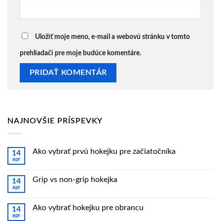
Uložiť moje meno, e-mail a webovú stránku v tomto
prehliadači pre moje budúce komentáre.
NAJNOVŠIE PRÍSPEVKY
Ako vybrať prvú hokejku pre začiatočníka
14
apr
Žiadne
komentáre
na
Grip vs non-grip hokejka
14
Ako
apr
vybrať
Žiadne
prvú
komentáre
hokejku
na
pre
Ako vybrať hokejku pre obrancu
14
Grip
začiatočníka
apr
vs
Žiadne