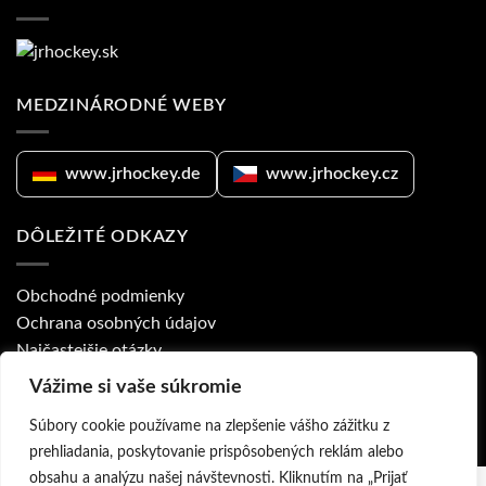
MEDZINÁRODNÉ WEBY
www.jrhockey.de
www.jrhockey.cz
DÔLEŽITÉ ODKAZY
Obchodné podmienky
Ochrana osobných údajov
Najčastejšie otázky
Ponuka pre kluby
Vážime si vaše súkromie
Prodejny a obchodní zástupci
Súbory cookie používame na zlepšenie vášho zážitku z
prehliadania, poskytovanie prispôsobených reklám alebo
obsahu a analýzu našej návštevnosti. Kliknutím na „Prijať