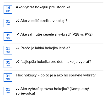
non-
komentáre
grip
na
hokejka
Ako vybrať hokejku pre útočníka
14
Ako
apr
vybrať
Žiadne
hokejku
komentáre
pre
na
obrancu
🏒 Ako zlepšiť streľbu v hokeji?
31
Ako
mar
vybrať
Žiadne
hokejku
komentáre
pre
na
útočníka
🏒 Aké zahnutie čepele si vybrať? (P28 vs P92)
31
🏒
mar
Ako
Žiadne
zlepšiť
komentáre
streľbu
na
v
🏒 Prečo je ľahká hokejka lepšia?
31
🏒
hokeji?
mar
Aké
Žiadne
zahnutie
komentáre
čepele
na
si
🏒 Najlepšia hokejka pre deti – ako ju vybrať?
31
🏒
vybrať?
mar
Prečo
Žiadne
(P28
je
komentáre
vs
ľahká
na
P92)
hokejka
Flex hokejky – čo to je a ako ho správne vybrať?
31
🏒
lepšia?
mar
Najlepšia
Žiadne
hokejka
komentáre
pre
na
deti
🏒 Ako vybrať správnu hokejku? (Kompletný
31
Flex
–
mar
hokejky
sprievodca)
ako
–
ju
Žiadne
čo
vybrať?
komentáre
to
na
je