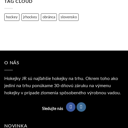
TAG CLOUD
🏒
a
Ako
ako
vybrať
ho
správnu
správne
hokejku?
vybrať?
hockey
jrhockey
obránca
slovensko
(Kompletný
sprievodca)
O NÁS
Hokejky JR sú najľahšie hokejky na trhu. Okrem toho ako
jediní na trhu ponúkame 30-dňovú záruku na výmenu
hokejky v prípade zlomenia spôsobeného výrobnou vadou.
Sledujte nás
NOVINKA