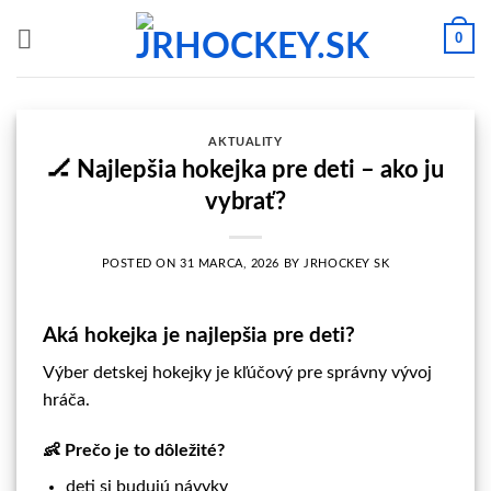
Skip
0
to
content
AKTUALITY
🏒 Najlepšia hokejka pre deti – ako ju
vybrať?
POSTED ON
31 MARCA, 2026
BY
JRHOCKEY SK
Aká hokejka je najlepšia pre deti?
Výber detskej hokejky je kľúčový pre správny vývoj
hráča.
👶 Prečo je to dôležité?
deti si budujú návyky