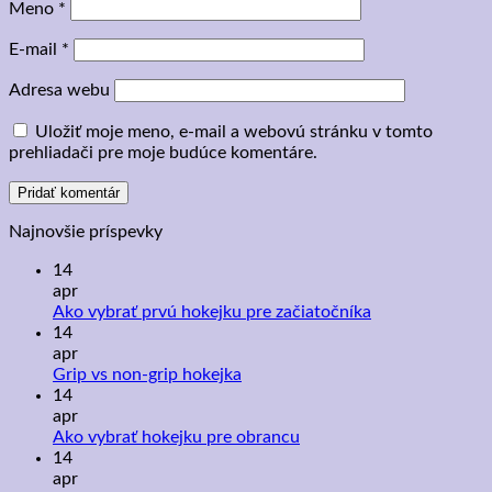
Meno
*
E-mail
*
Adresa webu
Uložiť moje meno, e-mail a webovú stránku v tomto
prehliadači pre moje budúce komentáre.
Najnovšie príspevky
14
apr
Žiadne
Ako vybrať prvú hokejku pre začiatočníka
komentáre
14
na
apr
Ako
Žiadne
Grip vs non-grip hokejka
vybrať
komentáre
14
na
prvú
apr
Grip
hokejku
Žiadne
Ako vybrať hokejku pre obrancu
vs
pre
komentáre
14
non-
na
začiatočníka
apr