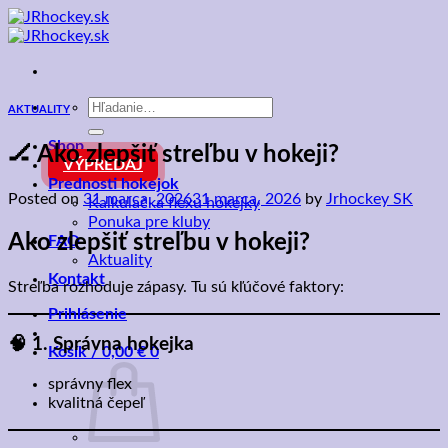
Skip
to
content
Hľadať:
AKTUALITY
Shop
🏒 Ako zlepšiť streľbu v hokeji?
VÝPREDAJ
Prednosti hokejok
Posted on
31 marca, 2026
31 marca, 2026
by
Jrhockey SK
Kalkulačka flexu hokejky
Ponuka pre kluby
Ako zlepšiť streľbu v hokeji?
FAQ
Aktuality
Kontakt
Streľba rozhoduje zápasy. Tu sú kľúčové faktory:
Prihlásenie
🧠 1. Správna hokejka
Košík /
0,00
€
0
správny flex
kvalitná čepeľ