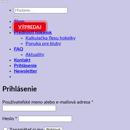
Hľadať:
Shop
VÝPREDAJ
Prednosti hokejok
Kalkulačka flexu hokejky
Ponuka pre kluby
FAQ
Aktuality
Kontakt
Prihlásenie
Newsletter
Prihlásenie
Povinné
Používateľské meno alebo e-mailová adresa
*
Povinné
Heslo
*
Zapamätať si ma
Prihlásiť