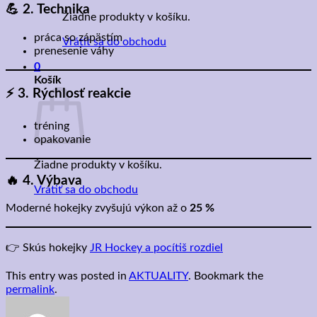
💪 2. Technika
Žiadne produkty v košíku.
práca so zápästím
Vrátiť sa do obchodu
prenesenie váhy
0
Košík
⚡ 3. Rýchlosť reakcie
tréning
opakovanie
Žiadne produkty v košíku.
🔥 4. Výbava
Vrátiť sa do obchodu
Moderné hokejky zvyšujú výkon až o
25 %
👉 Skús hokejky
JR Hockey a pocítiš rozdiel
This entry was posted in
AKTUALITY
. Bookmark the
permalink
.