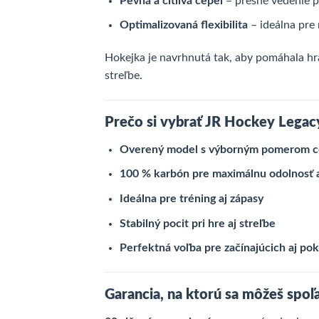
Pevná a citlivá čepeľ
– presné vedenie p
Optimalizovaná flexibilita
– ideálna pre 
Hokejka je navrhnutá tak, aby pomáhala h
streľbe.
Prečo si vybrať JR Hockey Legacy
Overený model s výborným pomerom 
100 % karbón pre maximálnu odolnosť a
Ideálna pre tréning aj zápasy
Stabilný pocit pri hre aj streľbe
Perfektná voľba pre začínajúcich aj po
Garancia, na ktorú sa môžeš spoľ