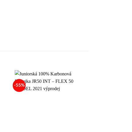
-55%
-13%
 to
Add to
list
wishlist