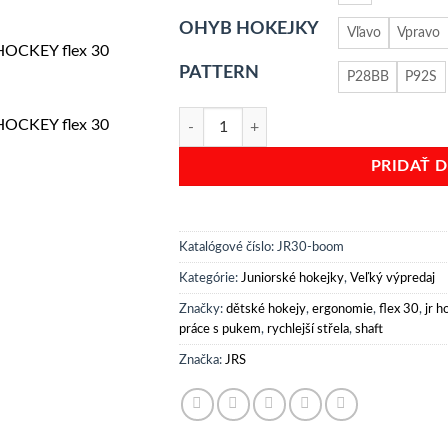
OHYB HOKEJKY
Vľavo
Vpravo
PATTERN
P28BB
P92S
množstvo Juniorská 100% Karbonová Hokej
PRIDAŤ 
Katalógové číslo:
JR30-boom
Kategórie:
Juniorské hokejky
,
Veľký výpredaj
Značky:
dětské hokejy
,
ergonomie
,
flex 30
,
jr 
práce s pukem
,
rychlejší střela
,
shaft
Značka:
JRS