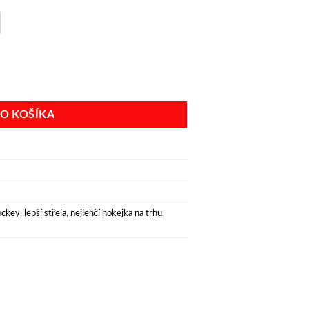
ka JR HOCKEY flex 30 Legacy
DO KOŠÍKA
hockey
,
lepší střela
,
nejlehčí hokejka na trhu
,