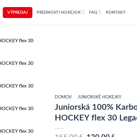
VÝPREDAJ
PREDNOSTI HOKEJOK
FAQ
KONTAKT
Add to
wishlist
DOMOV
/
JUNIORSKÉ HOKEJKY
Juniorská 100% Karb
HOCKEY flex 30 Lega
€
€