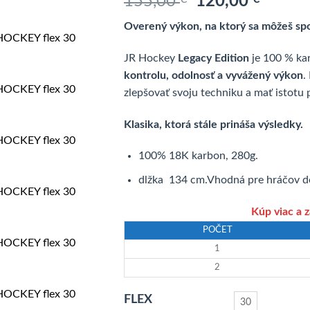
Pôvodná
Aktuál
155,00
120,00
cena
cena
Overený výkon, na ktorý sa môžeš sp
bola:
je:
155,00 €.
120,00
JR Hockey
Legacy Edition
je 100 % ka
kontrolu, odolnosť a vyvážený výkon
.
zlepšovať svoju techniku a mať istotu
Klasika, ktorá stále prináša výsledky.
100% 18K karbon, 280g.
dlžka 134 cm.Vhodná pre hráčov d
Kúp viac a 
POČET
1
2
FLEX
30