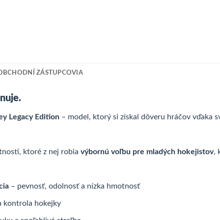
OBCHODNÍ ZÁSTUPCOVIA
nuje.
y Legacy Edition
– model, ktorý si získal dôveru hráčov vďaka sv
tnosti, ktoré z nej robia
výbornú voľbu pre mladých hokejistov
,
cia
– pevnosť, odolnosť a nízka hmotnosť
a kontrola hokejky