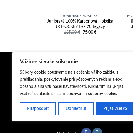
JUNIORSKÉ HOKEJKY
HO
Juniorská 100% Karbonová Hokejka
I
JR HOCKEY flex 20 Legacy
d
Pôvodná
Aktuálna
125,00
€
75,00
€
cena
cena
bola:
je:
125,00 €.
75,00 €.
Vážime si vaše súkromie
O NÁS
NO
Súbory cookie používame na zlepšenie vášho zážitku z
prehliadania, poskytovanie prispôsobených reklám alebo
Hokejky JR sú najľahšie hokejky
obsahu a analýzu našej návštevnosti. Kliknutím na „Prijať
na trhu. Okrem toho ako jediní na
všetko“ súhlasíte s naším používaním súborov cookie.
trhu ponúkame 30-dňovú záruku
na výmenu hokejky v prípade
Prispôsobiť
Odmietnuť
Prijať všetko
zlomenia spôsobeného výrobnou
vadou.