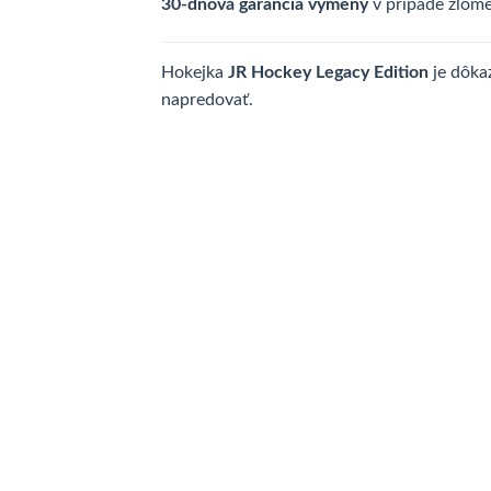
30-dňová garancia výmeny
v prípade zlome
Hokejka
JR Hockey Legacy Edition
je dôka
napredovať.