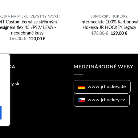
KEJKA NA MIERU (VLASTNÝ NÁVRH)
JUNIORSKÉ HOKEJKY
NT Custom černá se stříbrným
Intermediate 100% Karbonov
esignem flex 45 /P92/ LEVÁ –
Hokejka JR HOCKEY Legacy
neodebrané kusy
Pôvodná
Aktuá
175,00
€
129,00
€
cena
cena
Pôvodná
Aktuálna
165,00
€
120,00
€
bola:
je:
cena
cena
175,00 €.
129,0
bola:
je:
165,00 €.
120,00 €.
VINKA
MEDZINÁRODNÉ WEBY
www.jrhockey.de
www.jrhockey.cz