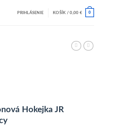
0
PRIHLÁSENIE
KOŠÍK /
0,00
€
onová Hokejka JR
cy