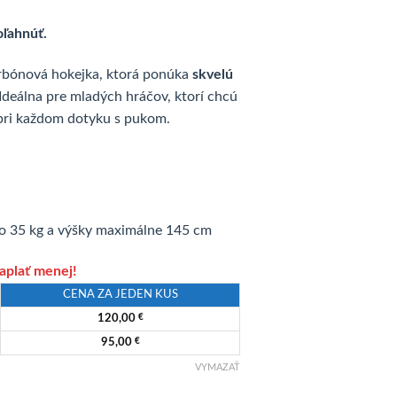
na
oľahnúť.
 €.
rbónová hokejka, ktorá ponúka
skvelú
 Ideálna pre mladých hráčov, ktorí chcú
 pri každom dotyku s pukom.
o 35 kg a výšky maximálne 145 cm
zaplať menej!
CENA ZA JEDEN KUS
120,00
€
95,00
€
VYMAZAŤ