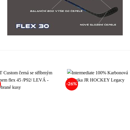
-26%
Add to
Add
wishlist
wish