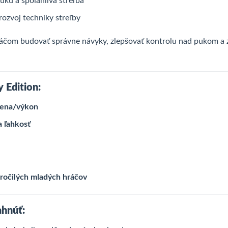
uku a spoľahlivá streľba
rozvoj techniky streľby
ráčom budovať správne návyky, zlepšovať kontrolu nad pukom a 
 Edition:
cena/výkon
 ľahkosť
kročilých mladých hráčov
ahnúť: