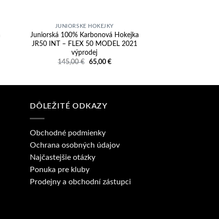
JUNIORSKÉ HOKEJKY
JUNIORSKÉ
á
Juniorská 100% Karbonová Hokejka
Juniorská hokejka
JR50 INT – FLEX 50 MODEL 2021
Flex
výprodej
lna
159,00
€
Pôvodná
Aktuálna
145,00
€
65,00
€
cena
cena
0 €.
bola:
je:
145,00 €.
65,00 €.
DÔLEŽITÉ ODKAZY
Obchodné podmienky
Ochrana osobných údajov
Najčastejšie otázky
Ponuka pre kluby
Prodejny a obchodní zástupci