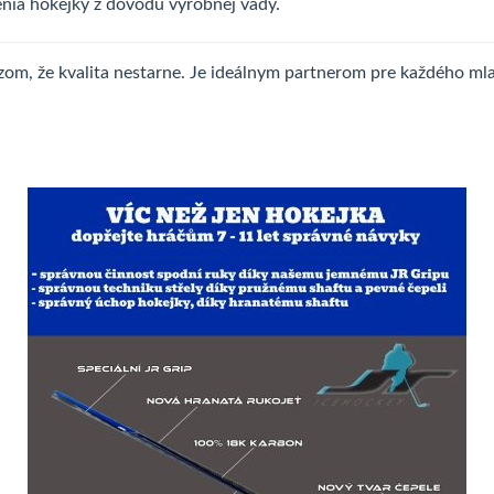
nia hokejky z dôvodu výrobnej vady.
zom, že kvalita nestarne. Je ideálnym partnerom pre každého mla