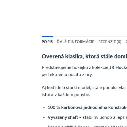
POPIS
ĎALŠIE INFORMÁCIE
RECENZIE (0)
Overená klasika, ktorá stále domi
Predstavujeme hokejku z kolekcie
JR Hocke
perfektnému pocitu z hry.
Aj keď ide o starší model, stále ponúka vlas
istotu v každom pohybe.
100 % karbónová jednodielna konštruk
Vyvážený shaft
– stabilný úchop a lepši