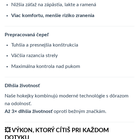
Nižšia záťaž na zápästia, lakte a ramená
Viac komfortu, menšie riziko zranenia
Prepracovaná čepeľ
Tuhšia a presnejšia konštrukcia
Väčšia razancia strely
Maximálna kontrola nad pukom
Dlhšia životnosť
Naše hokejky kombinujú moderné technológie s dôrazom
na odolnosť.
Až 3× dlhšia životnosť
oproti bežným značkám.
💥 VÝKON, KTORÝ CÍTIŠ PRI KAŽDOM
DOTYKU