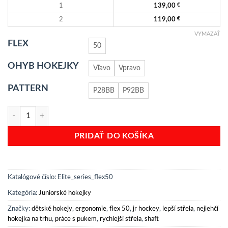
1
139,00
€
2
119,00
€
VYMAZAŤ
FLEX
50
OHYB HOKEJKY
Vľavo
Vpravo
PATTERN
P28BB
P92BB
množstvo Juniorská hokejka ELITE SERIES – Flex 50
PRIDAŤ DO KOŠÍKA
Katalógové číslo:
Elite_series_flex50
Kategória:
Juniorské hokejky
Značky:
dětské hokejy
,
ergonomie
,
flex 50
,
jr hockey
,
lepší střela
,
nejlehčí
hokejka na trhu
,
práce s pukem
,
rychlejší střela
,
shaft