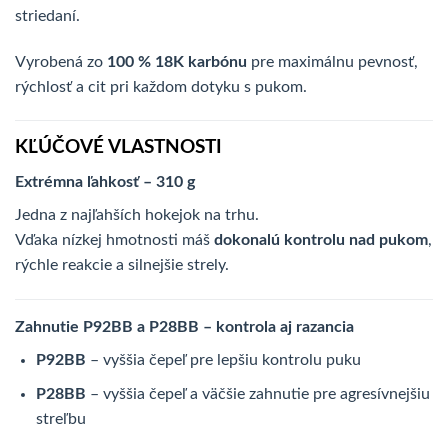
striedaní.
Vyrobená zo
100 % 18K karbónu
pre maximálnu pevnosť,
rýchlosť a cit pri každom dotyku s pukom.
KĽÚČOVÉ VLASTNOSTI
Extrémna ľahkosť – 310 g
Jedna z najľahších hokejok na trhu.
Vďaka nízkej hmotnosti máš
dokonalú kontrolu nad pukom
,
rýchle reakcie a silnejšie strely.
Zahnutie P92BB a P28BB – kontrola aj razancia
P92BB
– vyššia čepeľ pre lepšiu kontrolu puku
P28BB
– vyššia čepeľ a väčšie zahnutie pre agresívnejšiu
streľbu