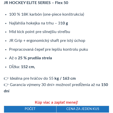
JR HOCKEY ELITE SERIES – Flex 50
bola:
je:
159,00 €.
139,00 €.
100 % 18K karbón (one-piece konštrukcia)
Najľahšia hokejka na trhu – 31
0 g
Mid kick point pre silnejšiu streľbu
JR Grip + ergonomický shaft pre istý úchop
Prepracovaná čepeľ pre lepšiu kontrolu puku
Až o
25 % prudšia strela
Dĺžka:
152 cm,
👉 Ideálna pre hráčov do 55
kg / 163 cm
👉 Garancia výmeny 30 dní+ možnosť predĺženia až na
150
dní
Kúp viac a zaplať menej!
POČET
CENA ZA JEDEN KUS