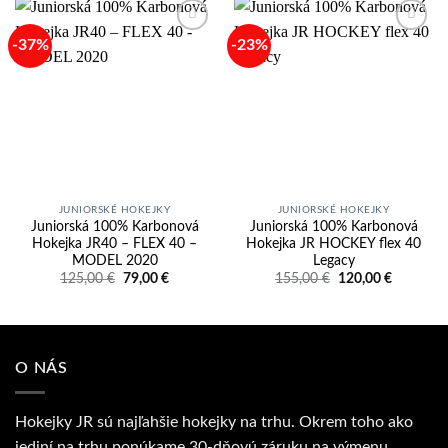
-37%
-23%
Add to
Add to
wishlist
wishlist
JUNIORSKÉ HOKEJKY
JUNIORSKÉ HOKEJKY
Juniorská 100% Karbonová
Juniorská 100% Karbonová
Hokejka JR40 – FLEX 40 –
Hokejka JR HOCKEY flex 40
MODEL 2020
Legacy
Pôvodná
Aktuálna
Pôvodná
Aktuálna
125,00
€
79,00
€
155,00
€
120,00
€
cena
cena
cena
cena
bola:
je:
bola:
je:
125,00 €.
79,00 €.
155,00 €.
120,00 €
O NÁS
Hokejky JR sú najľahšie hokejky na trhu. Okrem toho ako
jediní na trhu ponúkame 30-dňovú záruku na výmenu