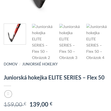
DOMOV
/
JUNIORSKÉ HOKEJKY
Juniorská hokejka ELITE SERIES – Flex 50
Pôvodná
Aktuálna
159,00
€
139,00
€
cena
cena