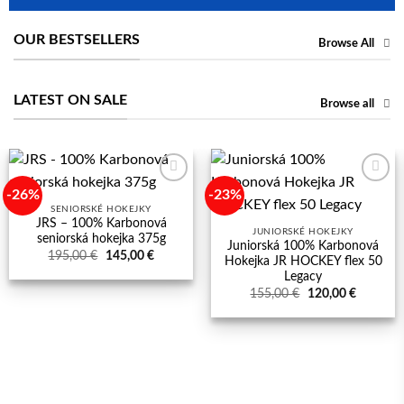
OUR BESTSELLERS
Browse All
LATEST ON SALE
Browse all
-26%
-23%
Add to
Add to
wishlist
wishlist
SENIORSKÉ HOKEJKY
JRS – 100% Karbonová
JUNIORSKÉ HOKEJKY
seniorská hokejka 375g
Juniorská 100% Karbonová
Pôvodná
Aktuálna
195,00
€
145,00
€
Hokejka JR HOCKEY flex 50
cena
cena
Legacy
bola:
je:
195,00 €.
145,00 €.
Pôvodná
Aktuálna
155,00
€
120,00
€
cena
cena
bola:
je:
155,00 €.
120,00 €