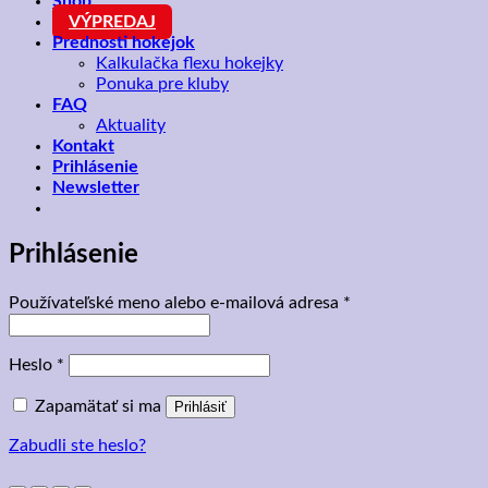
Shop
VÝPREDAJ
Prednosti hokejok
Kalkulačka flexu hokejky
Ponuka pre kluby
FAQ
Aktuality
Kontakt
Prihlásenie
Newsletter
Prihlásenie
Povinné
Používateľské meno alebo e-mailová adresa
*
Povinné
Heslo
*
Zapamätať si ma
Prihlásiť
Zabudli ste heslo?