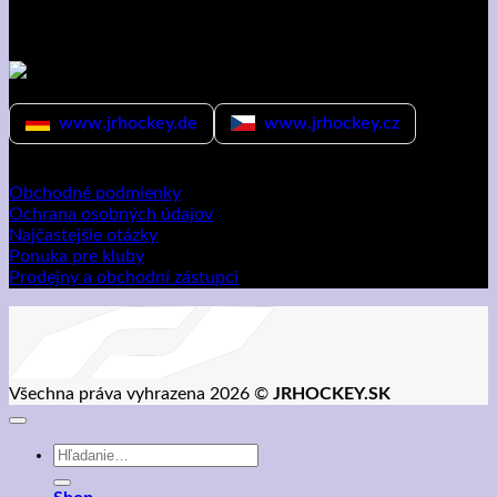
Sledujte nás
NOVINKA
Medzinárodné weby
www.jrhockey.de
www.jrhockey.cz
Dôležité odkazy
Obchodné podmienky
Ochrana osobných údajov
Najčastejšie otázky
Ponuka pre kluby
Prodejny a obchodní zástupci
Všechna práva vyhrazena 2026 ©
JRHOCKEY.SK
Hľadať: