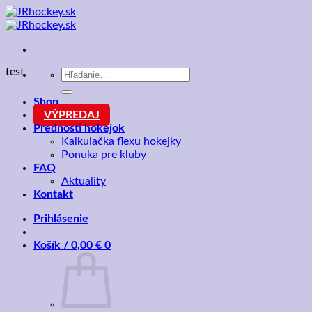
Skip
to
content
test
Hľadať:
Shop
VÝPREDAJ
Prednosti hokejok
Kalkulačka flexu hokejky
Ponuka pre kluby
FAQ
Aktuality
Kontakt
Prihlásenie
Košík /
0,00
€
0