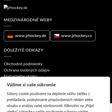
MEDZINÁRODNÉ WEBY
www.jrhockey.de
www.jrhockey.cz
DÔLEŽITÉ ODKAZY
Obchodné podmienky
Ochrana osobných údajov
Najčastejšie otázky
Ponuka pre kluby
Vážime si vaše súkromie
Prodejny a obchodní zástupci
Súbory cookie používame na zlepšenie vášho zážitku z
prehliadania, poskytovanie prispôsobených reklám alebo
obsahu a analýzu našej návštevnosti. Kliknutím na „Prijať