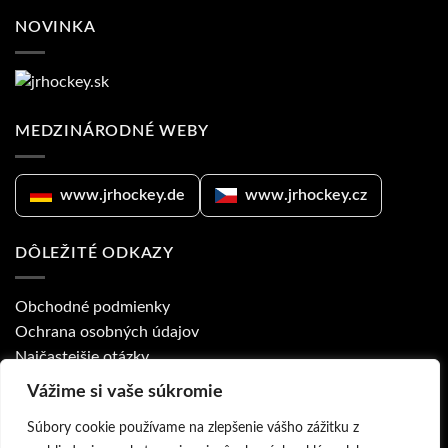
NOVINKA
MEDZINÁRODNÉ WEBY
www.jrhockey.de
www.jrhockey.cz
DÔLEŽITÉ ODKAZY
Obchodné podmienky
Ochrana osobných údajov
Najčastejšie otázky
Ponuka pre kluby
Vážime si vaše súkromie
Prodejny a obchodní zástupci
Súbory cookie používame na zlepšenie vášho zážitku z