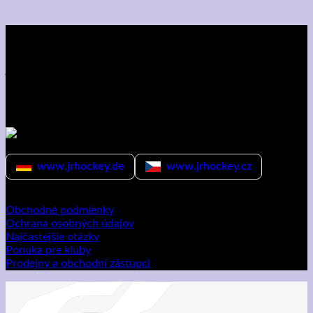
O nás
Hokejky JR sú najľahšie hokejky na trhu. Okrem toho ako
jediní na trhu ponúkame 30-dňovú záruku na výmenu hokejky
v prípade zlomenia spôsobeného výrobnou vadou.
Sledujte nás
NOVINKA
Medzinárodné weby
www.jrhockey.de
www.jrhockey.cz
Dôležité odkazy
Obchodné podmienky
Ochrana osobných údajov
Najčastejšie otázky
Ponuka pre kluby
Prodejny a obchodní zástupci