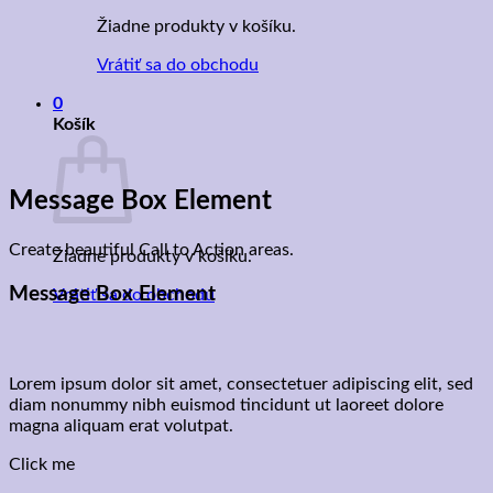
Žiadne produkty v košíku.
Vrátiť sa do obchodu
0
Košík
Message Box Element
Create beautiful Call to Action areas.
Žiadne produkty v košíku.
Message Box Element
Vrátiť sa do obchodu
Lorem ipsum dolor sit amet, consectetuer adipiscing elit, sed
diam nonummy nibh euismod tincidunt ut laoreet dolore
magna aliquam erat volutpat.
Click me