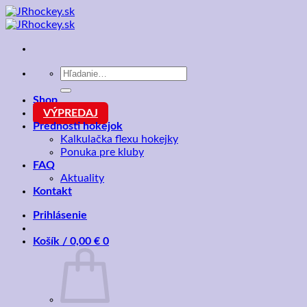
Skip
to
content
Hľadať:
Shop
VÝPREDAJ
Prednosti hokejok
Kalkulačka flexu hokejky
Ponuka pre kluby
FAQ
Aktuality
Kontakt
Prihlásenie
Košík /
0,00
€
0