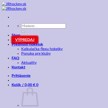
Skip
to
content
Hľadať:
Shop
VÝPREDAJ
Prednosti hokejok
Kalkulačka flexu hokejky
Ponuka pre kluby
FAQ
Aktuality
Kontakt
Prihlásenie
Košík /
0,00
€
0