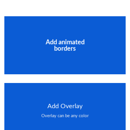
Add animated
borders
Add Overlay
Overlay can be any color