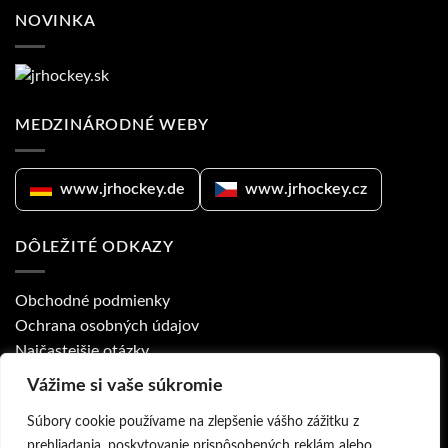
NOVINKA
MEDZINÁRODNÉ WEBY
www.jrhockey.de
www.jrhockey.cz
DÔLEŽITÉ ODKAZY
Obchodné podmienky
Ochrana osobných údajov
Najčastejšie otázky
Ponuka pre kluby
Vážime si vaše súkromie
Prodejny a obchodní zástupci
Súbory cookie používame na zlepšenie vášho zážitku z
prehliadania, poskytovanie prispôsobených reklám alebo