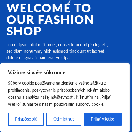
WELCOME TO
OUR FASHION
SHOP
Lorem ipsum dolor sit amet, consectetuer adipiscing elit,
sed diam nonummy nibh euismod tincidunt ut laoreet
dolore magna aliquam erat volutpat.
Vážime si vaše súkromie
CLICK ME!
Súbory cookie používame na zlepšenie vášho zážitku z
prehliadania, poskytovanie prispôsobených reklám alebo
obsahu a analýzu našej návštevnosti. Kliknutím na „Prijať
všetko“ súhlasíte s naším používaním súborov cookie.
Prispôsobiť
Odmietnuť
Prijať všetko
Všechna práva vyhrazena 2026 ©
JRHOCKEY.SK