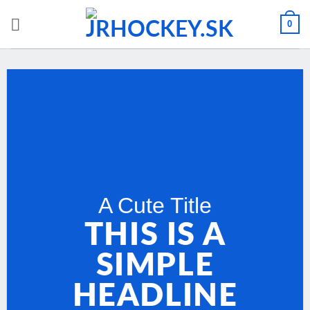
Skip
0
to
content
A Cute Title
THIS IS A
SIMPLE
HEADLINE