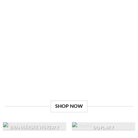
Give a Gift to a Friend
Lorem ipsum dolor sit amet, consectetuer adipiscing elit,
sed dia.
Loved by our Customers
Lorem ipsum dolor sit amet, consectetuer adipiscing elit,
sed.
SHOP NOW
BRANKÁRSKE HOKEJKY
DOPLNKY