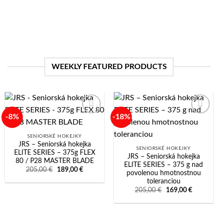
WEEKLY FEATURED PRODUCTS
-8%
-18%
Add to
Add to
wishlist
wishlist
SENIORSKÉ HOKEJKY
JRS – Seniorská hokejka
SENIORSKÉ HOKEJKY
ELITE SERIES – 375g FLEX
JRS – Seniorská hokejka
80 / P28 MASTER BLADE
ELITE SERIES – 375 g nad
Pôvodná
Aktuálna
205,00
€
189,00
€
povolenou hmotnostnou
cena
cena
toleranciou
bola:
je:
205,00 €.
189,00 €.
Pôvodná
Aktuálna
205,00
€
169,00
€
cena
cena
bola:
je:
205,00 €.
169,00 €