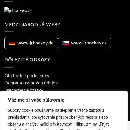
MEDZINÁRODNÉ WEBY
www.jrhockey.de
www.jrhockey.cz
DÔLEŽITÉ ODKAZY
Obchodné podmienky
Ochrana osobných údajov
Najčastejšie otázky
Ponuka pre kluby
Vážime si vaše súkromie
Prodejny a obchodní zástupci
Súbory cookie používame na zlepšenie vášho zážitku z
prehliadania, poskytovanie prispôsobených reklám alebo
obsahu a analýzu našej návštevnosti. Kliknutím na „Prijať